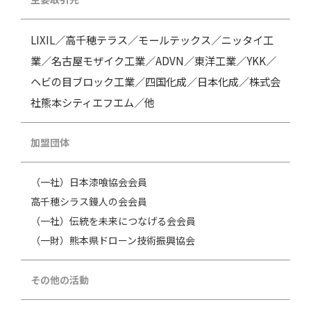
LIXIL／高千穂テラス／モールテックス／ニッタイ工
業／名古屋モザイク工業／ADVN／東洋工業／YKK／
ヘビの目ブロック工業／四国化成／日本化成／株式会
社熊本シティエフエム／他
加盟団体
（一社）日本漆喰協会会員
高千穂シラス鏝人の会会員
（一社）伝統を未来につなげる会会員
（一財）熊本県ドローン技術振興協会
その他の活動